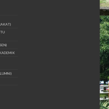
RAKAT)
UTU
SEN)
AKADEMIK
ALUMNI)