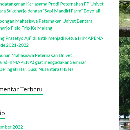
ndatanganan Kerjasama Prodi Peternakan FP Univet
ara Sukoharjo dengan “Sapi Mandiri Farm” Boyolali
ongan Mahasiswa Peternakan Univet Bantara
harjo Field Trip Ke Malang
ang Prasetyo Aji” dilantik menjadi Ketua HIMAPENA
ode 2021-2022
unan Mahasiswa Peternakan Univet
ara(HIMAPENA) giat mengadakan Seminar
eringati Hari Susu Nusantara (HSN)
entar Terbaru
ip
ember 2022