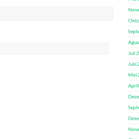
Nov
Okto
Sept
Agus
Juli 
Juni
Mei 
Apri
Dese
Sept
Dese
Nov