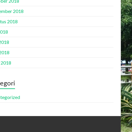
ber 2018
ember 2018
tus 2018
2018
 2018
2018
l 2018
egori
tegorized