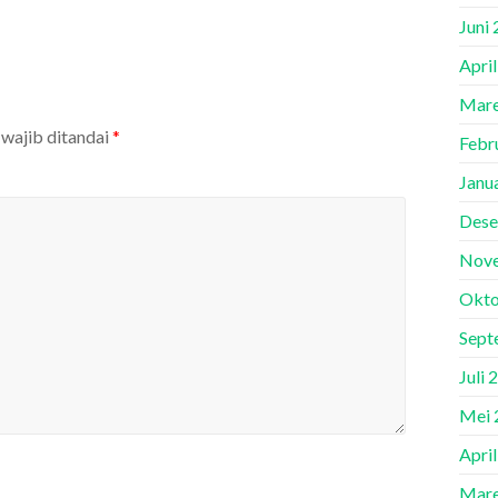
Juni
Apri
Mare
 wajib ditandai
*
Febr
Janu
Dese
Nov
Okto
Sept
Juli 
Mei 
Apri
Mare