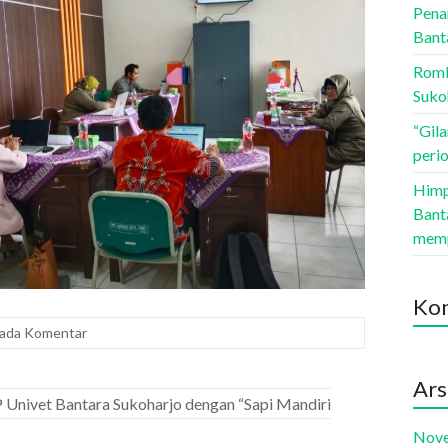
Pena
Bant
Romb
Suko
“Gil
peri
Himp
Bant
memp
Kom
 ada Komentar
Ars
Univet Bantara Sukoharjo dengan “Sapi Mandiri
Nov