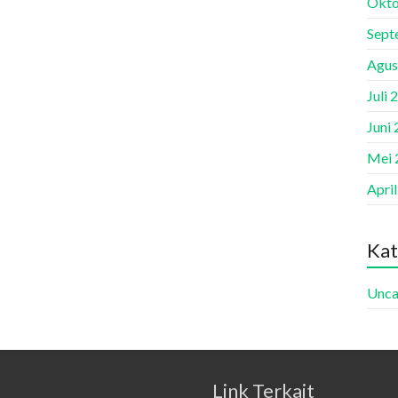
Okto
Sept
Agus
Juli 
Juni
Mei 
Apri
Kat
Unca
Link Terkait