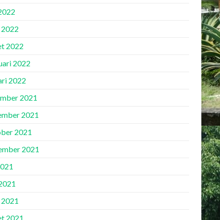
 2022
l 2022
t 2022
uari 2022
ari 2022
mber 2021
ember 2021
ber 2021
ember 2021
2021
2021
l 2021
t 2021