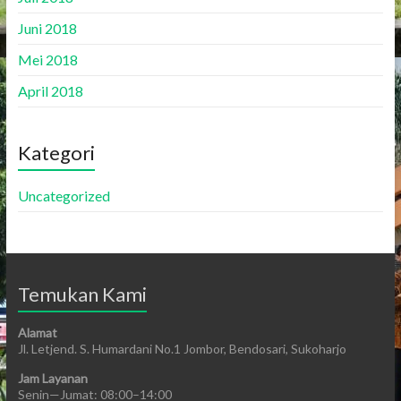
Juni 2018
Mei 2018
April 2018
Kategori
Uncategorized
Temukan Kami
Alamat
Jl. Letjend. S. Humardani No.1 Jombor, Bendosari, Sukoharjo
Jam Layanan
Senin—Jumat: 08:00–14:00