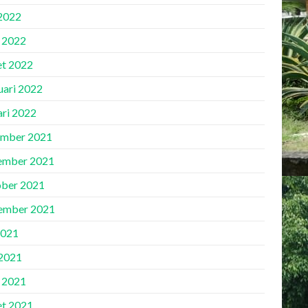
 2022
l 2022
t 2022
uari 2022
ari 2022
mber 2021
ember 2021
ber 2021
ember 2021
2021
2021
l 2021
t 2021