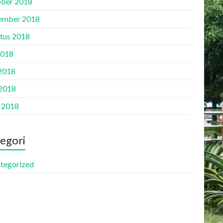
ber 2018
ember 2018
tus 2018
2018
 2018
2018
l 2018
egori
tegorized