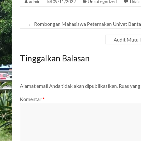
admin
09/11/2022
Uncategorized
Tidak
←
Rombongan Mahasiswa Peternakan Univet Bantara
Audit Mutu I
Tinggalkan Balasan
Alamat email Anda tidak akan dipublikasikan.
Ruas yang
Komentar
*