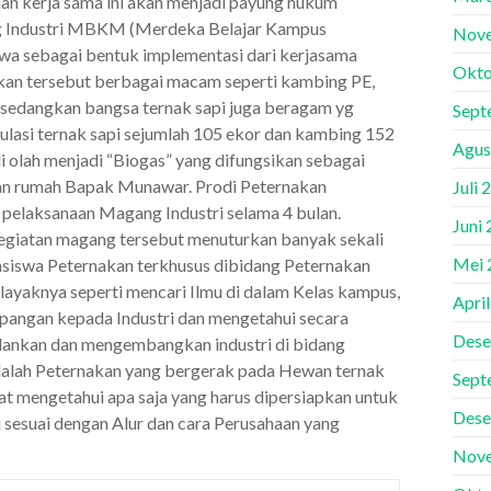
ian kerja sama ini akan menjadi payung hukum
ang Industri MBKM (Merdeka Belajar Kampus
Nov
wa sebagai bentuk implementasi dari kerjasama
Okto
akan tersebut berbagai macam seperti kambing PE,
 sedangkan bangsa ternak sapi juga beragam yg
Sept
pulasi ternak sapi sejumlah 105 ekor dan kambing 152
Agus
i olah menjadi “Biogas” yang difungsikan sebagai
an rumah Bapak Munawar. Prodi Peternakan
Juli 
pelaksanaan Magang Industri selama 4 bulan.
Juni
kegiatan magang tersebut menuturkan banyak sekali
Mei 
asiswa Peternakan terkhusus dibidang Peternakan
layaknya seperti mencari Ilmu di dalam Kelas kampus,
Apri
lapangan kepada Industri dan mengetahui secara
Dese
alankan dan mengembangkan industri di bidang
adalah Peternakan yang bergerak pada Hewan ternak
Sept
at mengetahui apa saja yang harus dipersiapkan untuk
Dese
i sesuai dengan Alur dan cara Perusahaan yang
Nov