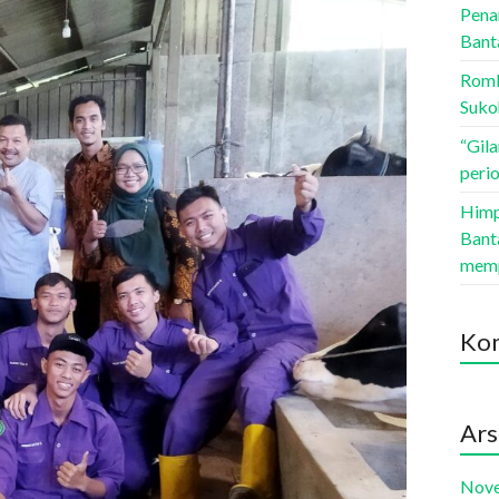
Pena
Bant
Romb
Suko
“Gil
peri
Himp
Bant
memp
Kom
Ars
Nov