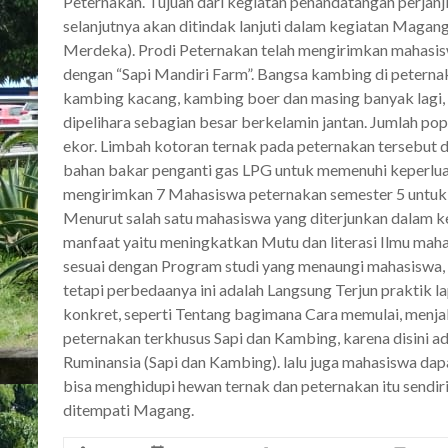
Peternakan. Tujuan dari kegiatan penandatangan perjanj
selanjutnya akan ditindak lanjuti dalam kegiatan Mag
Merdeka). Prodi Peternakan telah mengirimkan mahasis
dengan “Sapi Mandiri Farm”. Bangsa kambing di petern
kambing kacang, kambing boer dan masing banyak lagi,
dipelihara sebagian besar berkelamin jantan. Jumlah po
ekor. Limbah kotoran ternak pada peternakan tersebut d
bahan bakar penganti gas LPG untuk memenuhi keperlu
mengirimkan 7 Mahasiswa peternakan semester 5 untuk 
Menurut salah satu mahasiswa yang diterjunkan dalam 
manfaat yaitu meningkatkan Mutu dan literasi Ilmu mah
sesuai dengan Program studi yang menaungi mahasiswa, 
tetapi perbedaanya ini adalah Langsung Terjun praktik 
konkret, seperti Tentang bagimana Cara memulai, menj
peternakan terkhusus Sapi dan Kambing, karena disini 
Ruminansia (Sapi dan Kambing). lalu juga mahasiswa dap
bisa menghidupi hewan ternak dan peternakan itu sendir
ditempati Magang.