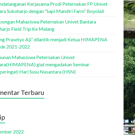
ndatanganan Kerjasama Prodi Peternakan FP Univet
ara Sukoharjo dengan “Sapi Mandiri Farm” Boyolali
ongan Mahasiswa Peternakan Univet Bantara
harjo Field Trip Ke Malang
ang Prasetyo Aji” dilantik menjadi Ketua HIMAPENA
ode 2021-2022
unan Mahasiswa Peternakan Univet
ara(HIMAPENA) giat mengadakan Seminar
eringati Hari Susu Nusantara (HSN)
entar Terbaru
ip
ember 2022