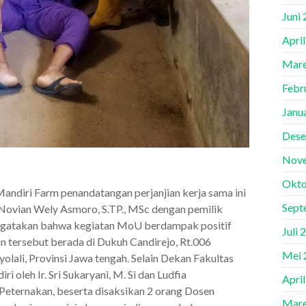
Juni
Apri
Mare
Febr
Janu
Dese
Nov
Okto
andiri Farm penandatangan perjanjian kerja sama ini
Sept
 Novian Wely Asmoro, S.TP., MSc dengan pemilik
gatakan bahwa kegiatan MoU berdampak positif
Juli 
 tersebut berada di Dukuh Candirejo, Rt.006
Mei 
ali, Provinsi Jawa tengah. Selain Dekan Fakultas
i oleh Ir. Sri Sukaryani, M. Si dan Ludfia
Apri
 Peternakan, beserta disaksikan 2 orang Dosen
Mare