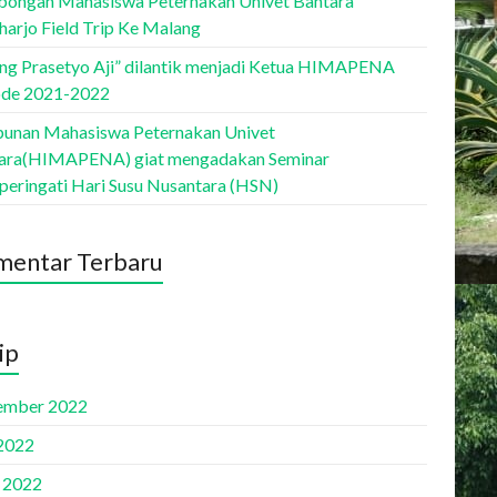
ongan Mahasiswa Peternakan Univet Bantara
harjo Field Trip Ke Malang
ang Prasetyo Aji” dilantik menjadi Ketua HIMAPENA
ode 2021-2022
unan Mahasiswa Peternakan Univet
ara(HIMAPENA) giat mengadakan Seminar
eringati Hari Susu Nusantara (HSN)
entar Terbaru
ip
ember 2022
 2022
l 2022