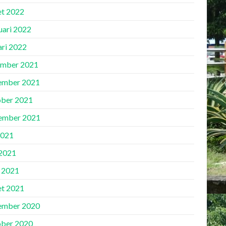
t 2022
uari 2022
ari 2022
mber 2021
ember 2021
ber 2021
ember 2021
2021
2021
l 2021
t 2021
ember 2020
ber 2020