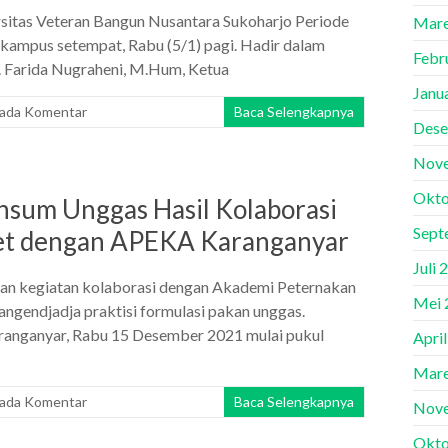
rsitas Veteran Bangun Nusantara Sukoharjo Periode
Mare
 kampus setempat, Rabu (5/1) pagi. Hadir dalam
Febr
r. Farida Nugraheni, M.Hum, Ketua
Janu
 ada Komentar
Baca Selengkapnya
Dese
Nov
Okto
ansum Unggas Hasil Kolaborasi
Sept
vet dengan APEKA Karanganyar
Juli 
an kegiatan kolaborasi dengan Akademi Peternakan
Mei 
angendjadja praktisi formulasi pakan unggas.
aranganyar, Rabu 15 Desember 2021 mulai pukul
Apri
Mare
 ada Komentar
Baca Selengkapnya
Nov
Okto