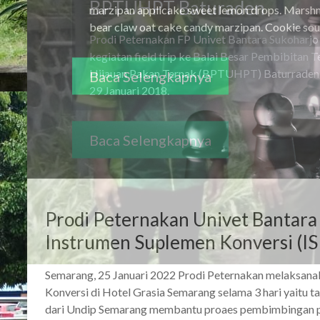
marzipan applicake sweet lemon drops. Mars
bear claw oat cake candy marzipan. Cookie souf
Baca Selengkapnya
Prodi Peternakan Univet Bantar
Instrumen Suplemen Konversi (IS
Semarang, 25 Januari 2022 Prodi Peternakan melaksan
Konversi di Hotel Grasia Semarang selama 3 hari yaitu t
dari Undip Semarang membantu proaes pembimbingan p