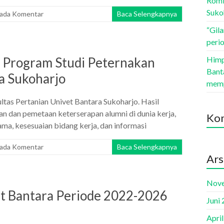
Romb
Suko
 ada Komentar
Baca Selengkapnya
“Gil
peri
n Program Studi Peternakan
Himp
Bant
a Sukoharjo
memp
ltas Pertanian Univet Bantara Sukoharjo. Hasil
an dan pemetaan keterserapan alumni di dunia kerja,
Kom
a, kesesuaian bidang kerja, dan informasi
 ada Komentar
Baca Selengkapnya
Ars
Nov
t Bantara Periode 2022-2026
Juni
Apri