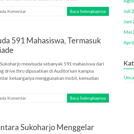
Agus
Juli 
 ada Komentar
Baca Selengkapnya
Juni
Mei 
uda 591 Mahasiswa, Termasuk
Apri
iade
Kat
) Sukoharjo mewisuda sebanyak 591 mahasiswa dari
ng drive thru dipusatkan di Auditorium kampus
Unca
antar keluarganya menggunakan mobil, kemudian
 ada Komentar
Baca Selengkapnya
antara Sukoharjo Menggelar