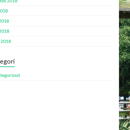
tus 2018
2018
 2018
2018
l 2018
egori
tegorized