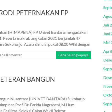
Sept
RODI PETERNAKAN FP
Agus
Juli 
nakan (HIMAPENA) FP Univet Bantara mengadakan
Juni
1. Peserta makrab angkatan 2021 berjumlah 47
Mei 
ra Sukoharjo. Acara dimulai pukul 08.00 WIB dengan
Apri
 ada Komentar
Baca Selengkapnya
Dese
Sept
Dese
 VETERAN BANGUN
Nov
Okto
n Bangun Nusantara (UNIVET BANTARA) Sukoharjo
Sept
mimpinan Prof. Dr. Farida Nugraheni, M.Hum
a Fasilitasi Seleksi Calon Wakil Rektor