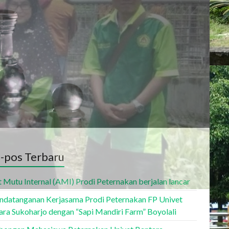
-pos Terbaru
t Mutu Internal (AMI) Prodi Peternakan berjalan lancar
ndatanganan Kerjasama Prodi Peternakan FP Univet
ara Sukoharjo dengan “Sapi Mandiri Farm” Boyolali