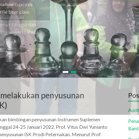
hmallow cupcake
flé bear claw.
a melakukan penyusunan
Pos
K)
Audi
akan bimbingan penyusunan Instrumen Suplemen
Pena
anggal 24-25 Januari 2022. Prof. Vitus Dwi Yunianto
Bant
enyusunan ISK Prodi Peternakan. Menurut Prof